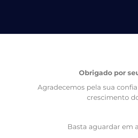
Obrigado por se
Agradecemos pela sua confian
crescimento do
Basta aguardar em a