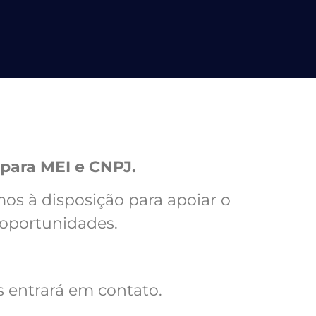
para MEI e CNPJ.
os à disposição para apoiar o
 oportunidades.
 entrará em contato.