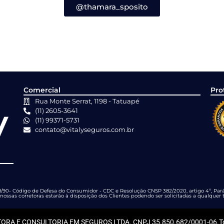
@thamara_sposito
Comercial
Pro
Rua Monte Serrat, 1198 - Tatuapé
(11) 2605-3641
(11) 99371-5731
contato@vitalyseguros.com.br
90- Código de Defesa do Consumidor - CDC e Resolução CNSP 382/2020, artigo 4º, Parág
nossas corretoras estarão à disposição dos Clientes podendo ser solicitadas a qualque
TORA E CONSULTORIA EM SEGUROS LTDA. CNPJ 35.850.682/0001-06.Todo